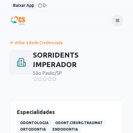
Pular para o conteúdo
Baixar App
Voltar à Rede Credenciada
SORRIDENTS
IMPERADOR
São Paulo
/
SP
Especialidades
ODONTOLOGIA
ODONT.CIRURG.TRAUMAT
ORTODONTIA
ENDODONTIA