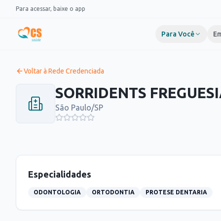
Pular para o conteúdo
Para acessar, baixe o app
Para Você
Em
Voltar à Rede Credenciada
SORRIDENTS FREGUESI
São Paulo
/
SP
Especialidades
ODONTOLOGIA
ORTODONTIA
PROTESE DENTARIA