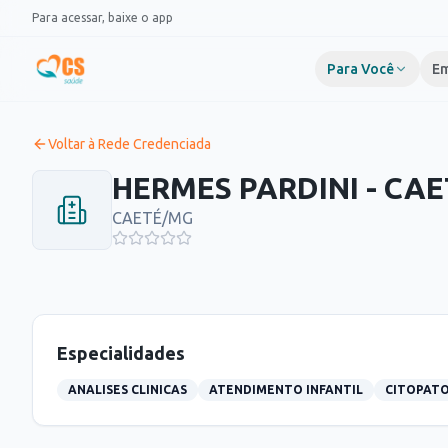
Pular para o conteúdo
Para acessar, baixe o app
Para Você
Em
Voltar à Rede Credenciada
HERMES PARDINI - CAE
CAETÉ
/
MG
Especialidades
ANALISES CLINICAS
ATENDIMENTO INFANTIL
CITOPAT