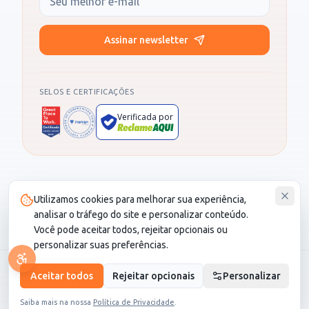
Assinar newsletter
SELOS E CERTIFICAÇÕES
Verificada por
Produto administrado por SOCIALL NEGOCIOS DIGITAIS LTDA, CNPJ
Utilizamos cookies para melhorar sua experiência,
30.987.115/0001-82. CS Saúde é um cartão de desconto e não é um
plano de saúde.
analisar o tráfego do site e personalizar conteúdo.
Você pode aceitar todos, rejeitar opcionais ou
personalizar suas preferências.
© 2026 CS Saúde. Todos os direitos reservados.
Aceitar todos
Rejeitar opcionais
Personalizar
LGPD
•
Termo de Seguro
Saiba mais na nossa
Política de Privacidade
.
Desenvolvido pela
Nexinova Marketing com IA