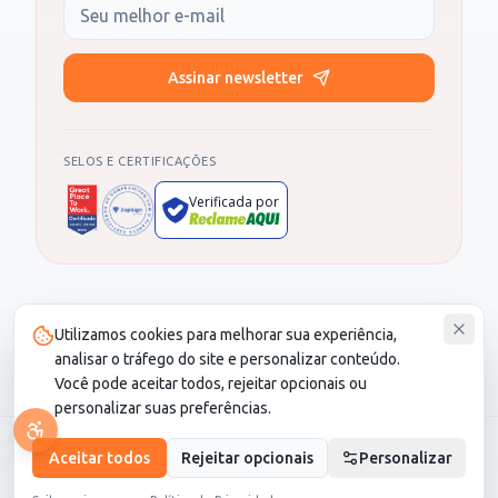
Seu e-mail
Assinar newsletter
SELOS E CERTIFICAÇÕES
Verificada por
Produto administrado por SOCIALL NEGOCIOS DIGITAIS LTDA, CNPJ
Utilizamos cookies para melhorar sua experiência,
30.987.115/0001-82. CS Saúde é um cartão de desconto e não é um
plano de saúde.
analisar o tráfego do site e personalizar conteúdo.
Você pode aceitar todos, rejeitar opcionais ou
personalizar suas preferências.
© 2026 CS Saúde. Todos os direitos reservados.
Aceitar todos
Rejeitar opcionais
Personalizar
LGPD
•
Termo de Seguro