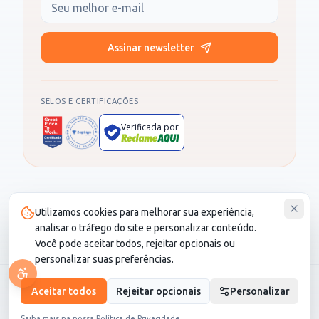
Seu e-mail
Assinar newsletter
SELOS E CERTIFICAÇÕES
Verificada por
Produto administrado por SOCIALL NEGOCIOS DIGITAIS LTDA, CNPJ
Utilizamos cookies para melhorar sua experiência,
30.987.115/0001-82. CS Saúde é um cartão de desconto e não é um
plano de saúde.
analisar o tráfego do site e personalizar conteúdo.
Você pode aceitar todos, rejeitar opcionais ou
personalizar suas preferências.
© 2026 CS Saúde. Todos os direitos reservados.
Aceitar todos
Rejeitar opcionais
Personalizar
LGPD
•
Termo de Seguro
Saiba mais na nossa
Política de Privacidade
.