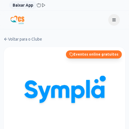
Pular para o conteúdo
Baixar App
Voltar para o Clube
Eventos online gratuitos