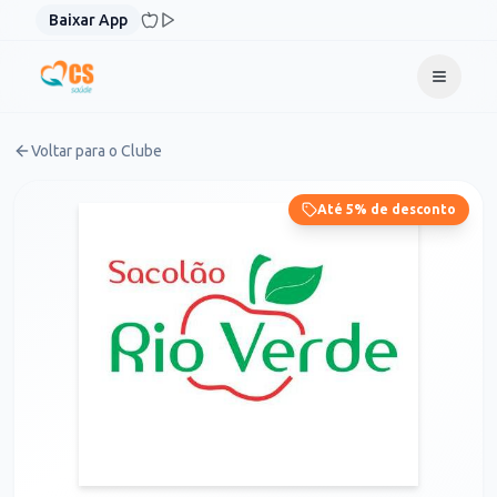
Pular para o conteúdo
Baixar App
Voltar para o Clube
Até 5% de desconto