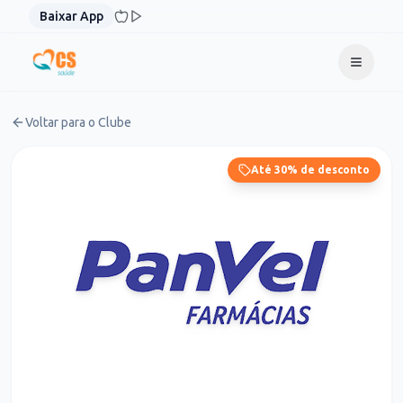
Pular para o conteúdo
Baixar App
Voltar para o Clube
Até 30% de desconto