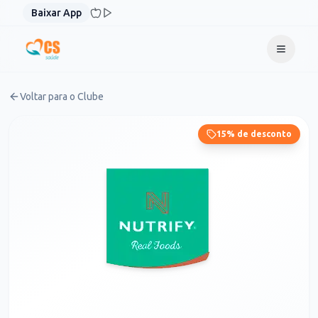
Pular para o conteúdo
Baixar App
Voltar para o Clube
15% de desconto