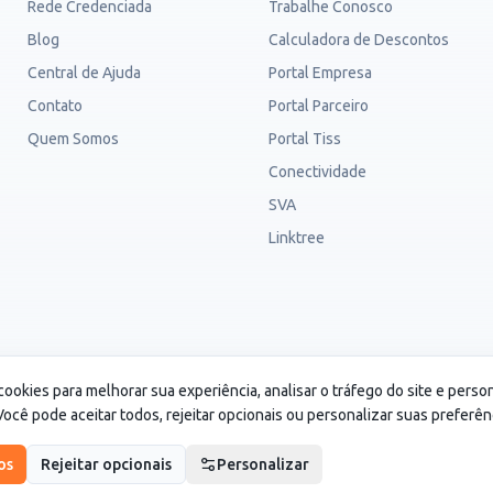
Rede Credenciada
Trabalhe Conosco
Blog
Calculadora de Descontos
Central de Ajuda
Portal Empresa
Contato
Portal Parceiro
Quem Somos
Portal Tiss
Conectividade
SVA
Linktree
.115/0001-82. CS Saúde é um cartão de desconto e não é um
cookies para melhorar sua experiência, analisar o tráfego do site e perso
ocê pode aceitar todos, rejeitar opcionais ou personalizar suas preferên
os
Rejeitar opcionais
Personalizar