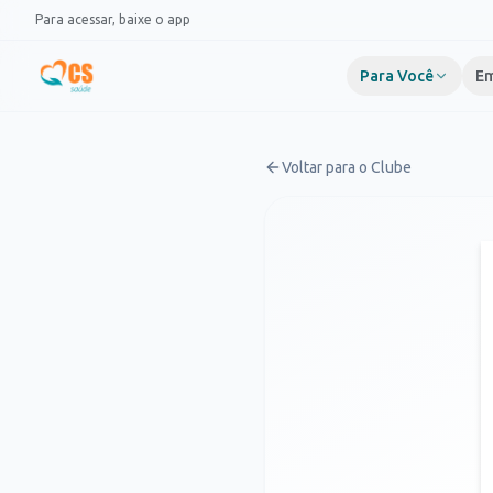
Pular para o conteúdo
Para acessar, baixe o app
Para Você
Em
Voltar para o Clube