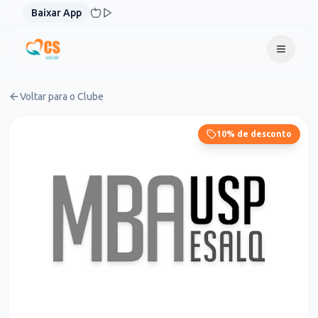
Pular para o conteúdo
Baixar App
Voltar para o Clube
10% de desconto