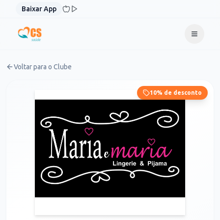
Pular para o conteúdo
Baixar App
Voltar para o Clube
10% de desconto