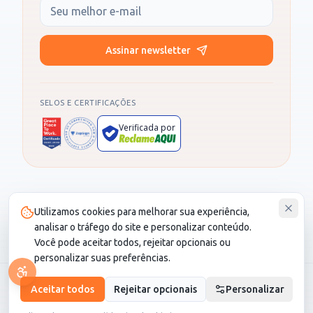
Seu e-mail
Assinar newsletter
SELOS E CERTIFICAÇÕES
Verificada por
Produto administrado por SOCIALL NEGOCIOS DIGITAIS LTDA, CNPJ
Utilizamos cookies para melhorar sua experiência,
30.987.115/0001-82. CS Saúde é um cartão de desconto e não é um
plano de saúde.
analisar o tráfego do site e personalizar conteúdo.
Você pode aceitar todos, rejeitar opcionais ou
personalizar suas preferências.
© 2026 CS Saúde. Todos os direitos reservados.
Aceitar todos
Rejeitar opcionais
Personalizar
LGPD
•
Termo de Seguro