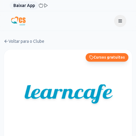
Pular para o conteúdo
Baixar App
Voltar para o Clube
Cursos gratuitos