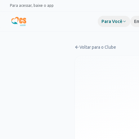
Pular para o conteúdo
Para acessar, baixe o app
Para Você
Em
Voltar para o Clube