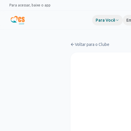
Pular para o conteúdo
Para acessar, baixe o app
Para Você
Em
Voltar para o Clube