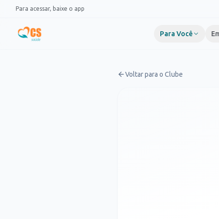
Pular para o conteúdo
Para acessar, baixe o app
Para Você
Em
Voltar para o Clube