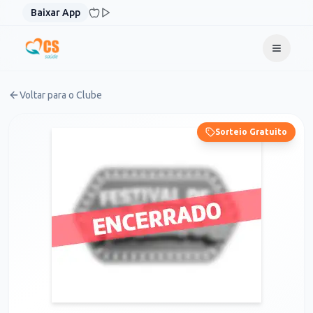
Pular para o conteúdo
Baixar App
Voltar para o Clube
Sorteio Gratuito