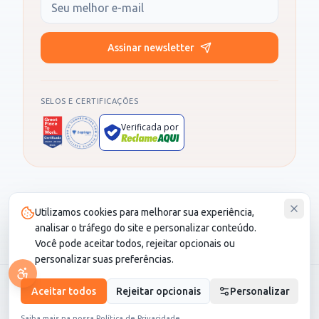
Seu e-mail
Assinar newsletter
SELOS E CERTIFICAÇÕES
Verificada por
Produto administrado por SOCIALL NEGOCIOS DIGITAIS LTDA, CNPJ
Utilizamos cookies para melhorar sua experiência,
30.987.115/0001-82. CS Saúde é um cartão de desconto e não é um
plano de saúde.
analisar o tráfego do site e personalizar conteúdo.
Você pode aceitar todos, rejeitar opcionais ou
personalizar suas preferências.
© 2026 CS Saúde. Todos os direitos reservados.
Aceitar todos
Rejeitar opcionais
Personalizar
LGPD
•
Termo de Seguro
Saiba mais na nossa
Política de Privacidade
.