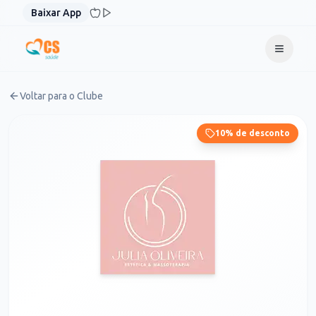
Pular para o conteúdo
Baixar App
Voltar para o Clube
10% de desconto