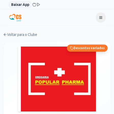
Pular para o conteúdo
Baixar App
Voltar para o Clube
Descontos variados