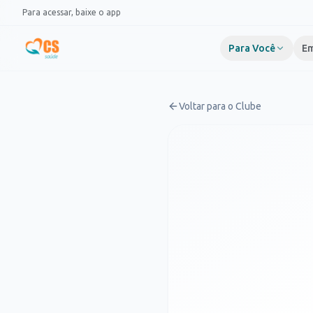
Pular para o conteúdo
Para acessar, baixe o app
Para Você
Em
Voltar para o Clube