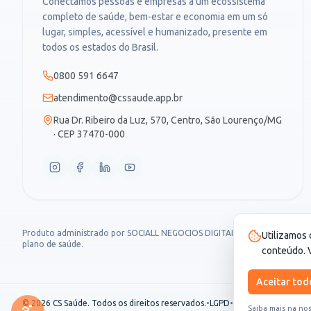
Conectamos pessoas e empresas a um ecossistema
completo de saúde, bem-estar e economia em um só
lugar, simples, acessível e humanizado, presente em
todos os estados do Brasil.
0800 591 6647
atendimento@cssaude.app.br
Rua Dr. Ribeiro da Luz, 570, Centro, São Lourenço/MG
· CEP 37470-000
Produto administrado por SOCIALL NEGOCIOS DIGITAIS LTDA, CNPJ 30.987
Utilizamos 
plano de saúde.
conteúdo. V
Aceitar tod
© 2026 CS Saúde. Todos os direitos reservados.
•
LGPD
•
Termo de Seguro
Saiba mais na no