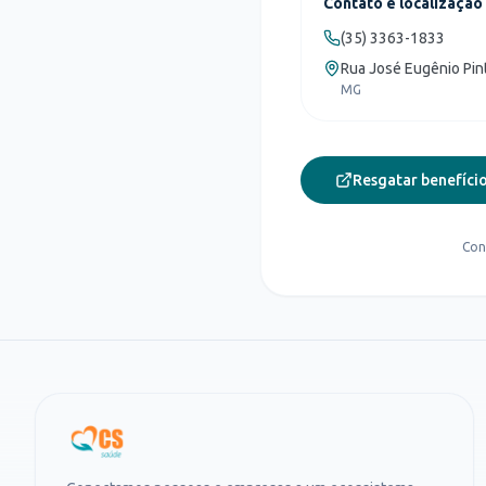
Contato e localização
(35) 3363-1833
Rua José Eugênio Pint
MG
Resgatar benefício
Con