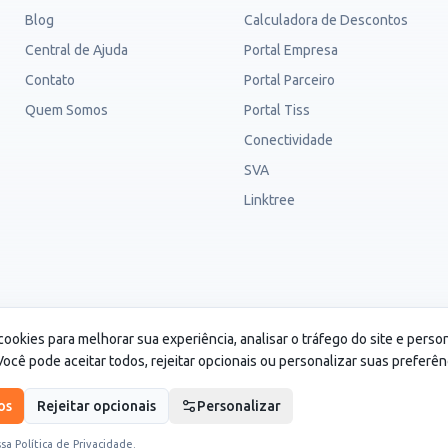
Blog
Calculadora de Descontos
Central de Ajuda
Portal Empresa
Contato
Portal Parceiro
Quem Somos
Portal Tiss
Conectividade
SVA
Linktree
.115/0001-82. CS Saúde é um cartão de desconto e não é um
cookies para melhorar sua experiência, analisar o tráfego do site e perso
ocê pode aceitar todos, rejeitar opcionais ou personalizar suas preferên
os
Rejeitar opcionais
Personalizar
ssa
Política de Privacidade
.