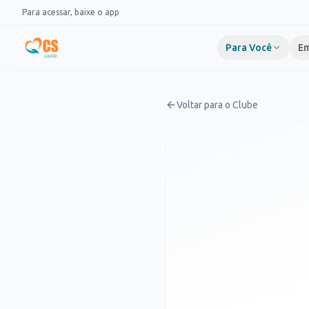
Pular para o conteúdo
Para acessar, baixe o app
Para Você
Em
Voltar para o Clube