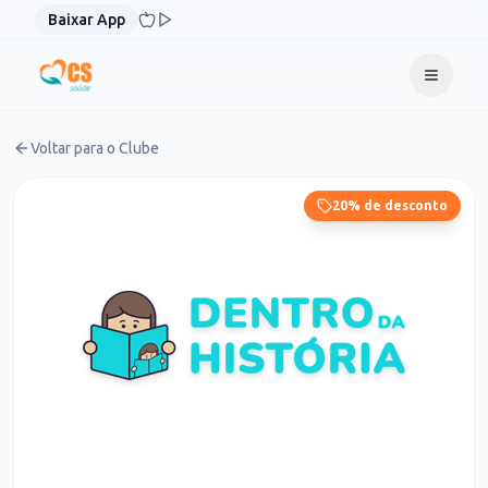
Pular para o conteúdo
Baixar App
Voltar para o Clube
20% de desconto