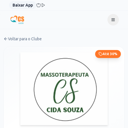
Pular para o conteúdo
Baixar App
Voltar para o Clube
Até 30%