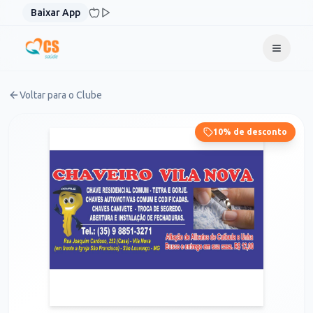
Pular para o conteúdo
Baixar App
Voltar para o Clube
10% de desconto