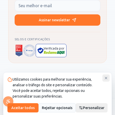
Seu e-mail
Assinar newsletter
SELOS E CERTIFICAÇÕES
Verificada por
Produto administrado por SOCIALL NEGOCIOS DIGITAIS LTDA, CNPJ
Utilizamos cookies para melhorar sua experiência,
30.987.115/0001-82. CS Saúde é um cartão de desconto e não é um
plano de saúde.
analisar o tráfego do site e personalizar conteúdo.
Você pode aceitar todos, rejeitar opcionais ou
personalizar suas preferências.
© 2026 CS Saúde. Todos os direitos reservados.
Aceitar todos
Rejeitar opcionais
Personalizar
LGPD
•
Termo de Seguro