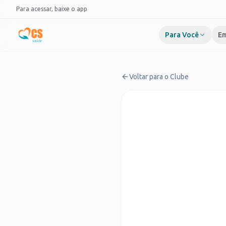
Pular para o conteúdo
Para acessar, baixe o app
Para Você
Em
Voltar para o Clube