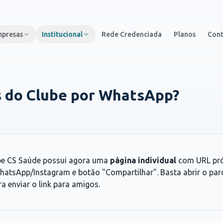
presas
Institucional
Rede Credenciada
Planos
Con
s do Clube por WhatsApp?
be CS Saúde possui agora uma
página individual
com URL pró
atsApp/Instagram e botão "Compartilhar". Basta abrir o parc
 enviar o link para amigos.