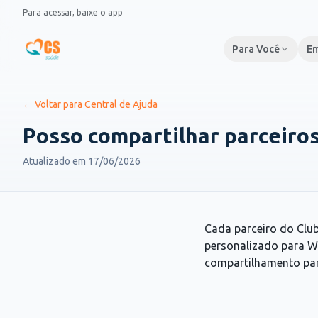
Pular para o conteúdo
Para acessar, baixe o app
Para Você
Em
← Voltar para Central de Ajuda
Posso compartilhar parceiro
Atualizado em
17/06/2026
Cada parceiro do Clu
personalizado para Wh
compartilhamento para