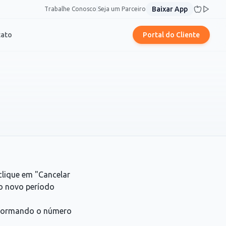
Baixar App
Trabalhe Conosco
|
Seja um Parceiro
tato
Portal do Cliente
clique em "Cancelar
o novo período
informando o número