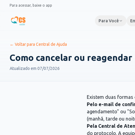
Pular para o conteúdo
Para acessar, baixe o app
Para Você
Em
← Voltar para Central de Ajuda
Como cancelar ou reagendar u
Atualizado em
07/07/2026
Existem duas formas 
Pelo e-mail de confi
agendamento" ou "Sol
(manhã, tarde ou noite
Pela Central de Ate
do protocolo. A equip